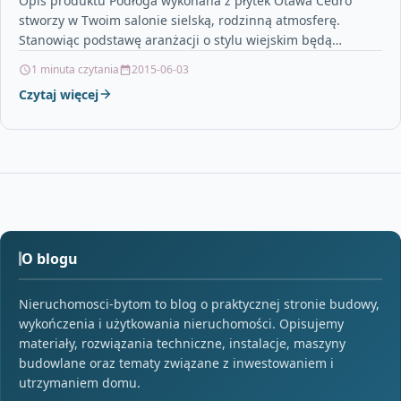
Opis produktu Podłoga wykonana z płytek Otawa Cedro
stworzy w Twoim salonie sielską, rodzinną atmosferę.
Stanowiąc podstawę aranżacji o stylu wiejskim będą
współgrały z…
1 minuta czytania
2015-06-03
Czytaj więcej
O blogu
Nieruchomosci-bytom to blog o praktycznej stronie budowy,
wykończenia i użytkowania nieruchomości. Opisujemy
materiały, rozwiązania techniczne, instalacje, maszyny
budowlane oraz tematy związane z inwestowaniem i
utrzymaniem domu.