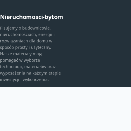
Nieruchomosci-bytom
Pisujemy o budownictwie,
nieruchomościach, energii i
rozwiązaniach dla domu w
sposób prosty i użyteczny.
Nasze materiały mają
pomagać w wyborze
technologii, materiałów oraz
wyposażenia na każdym etapie
inwestycji i wykończenia.
KATEGORIE
Bez kategorii
budownictwo
Energia