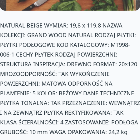
NATURAL BEIGE WYMIAR: 19,8 x 119,8 NAZWA
KOLEKCJI: GRAND WOOD NATURAL RODZAJ PŁYTKI:
PŁYTKI PODŁOGOWE KOD KATALOGOWY: MT998-
006-1 CECHY PŁYTEK RODZAJ POWIERZCHNI:
STRUKTURA INSPIRACJA: DREWNO FORMAT: 20×120
MROZOODPORNOŚĆ: TAK WYKOŃCZENIE
POWIERZCHNI: MATOWA ODPORNOŚĆ NA
PLAMIENIE: 5 KOLOR: BEŻOWY DANE TECHNICZNE
PŁYTKA TONALNA: TAK PRZEZNACZENIE: WEWNĄTRZ
I NA ZEWNĄTRZ PŁYTKA REKTYFIKOWANA: TAK
KLASA ŚCIERALNOŚCI: 4 ZASTOSOWANIE: PODŁOGA
GRUBOŚĆ: 10 mm WAGA OPAKOWANIA: 24,2 kg