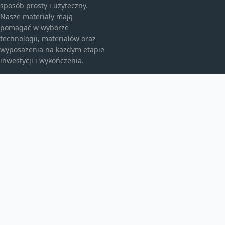
sposób prosty i użyteczny.
Nasze materiały mają
pomagać w wyborze
technologii, materiałów oraz
wyposażenia na każdym etapie
inwestycji i wykończenia.
KATEGORIE
Bez kategorii
budownictwo
Energia
TEMATY
Instalacje
inwestycje
Maszyny budowlane