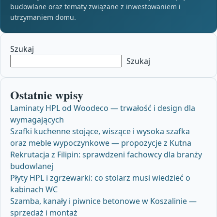
budowlane oraz tematy związane z inwestowaniem i
utrzymaniem domu.
Szukaj
Szukaj
Ostatnie wpisy
Laminaty HPL od Woodeco — trwałość i design dla
wymagających
Szafki kuchenne stojące, wiszące i wysoka szafka
oraz meble wypoczynkowe — propozycje z Kutna
Rekrutacja z Filipin: sprawdzeni fachowcy dla branży
budowlanej
Płyty HPL i zgrzewarki: co stolarz musi wiedzieć o
kabinach WC
Szamba, kanały i piwnice betonowe w Koszalinie —
sprzedaż i montaż