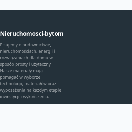
Nieruchomosci-bytom
Pisujemy o budownictwie,
nieruchomościach, energii i
rozwiązaniach dla domu w
sposób prosty i użyteczny.
Nasze materiały mają
pomagać w wyborze
technologii, materiałów oraz
wyposażenia na każdym etapie
inwestycji i wykończenia.
KATEGORIE
Bez kategorii