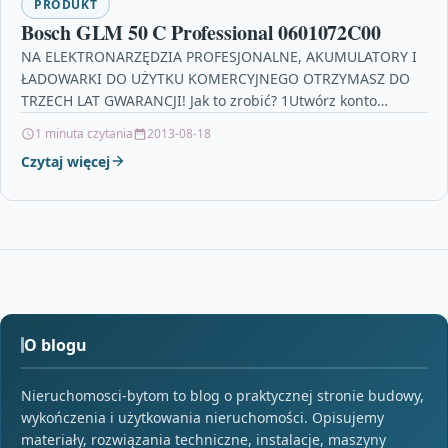
PRODUKT
Bosch GLM 50 C Professional 0601072C00
NA ELEKTRONARZĘDZIA PROFESJONALNE, AKUMULATORY I
ŁADOWARKI DO UŻYTKU KOMERCYJNEGO OTRZYMASZ DO
TRZECH LAT GWARANCJI! Jak to zrobić? 1Utwórz konto
użytkownika Utwórz konto 2Zarejestruj urządzenie…
1 minuta czytania
2013-08-18
Czytaj więcej
O blogu
Nieruchomosci-bytom to blog o praktycznej stronie budowy,
wykończenia i użytkowania nieruchomości. Opisujemy
materiały, rozwiązania techniczne, instalacje, maszyny