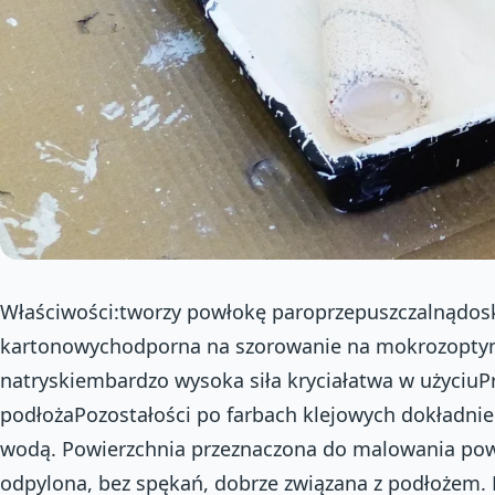
Właściwości:tworzy powłokę paroprzepuszczalnądosk
kartonowychodporna na szorowanie na mokrozoptym
natryskiembardzo wysoka siła kryciałatwa w użyciu
podłożaPozostałości po farbach klejowych dokładnie
wodą. Powierzchnia przeznaczona do malowania powi
odpylona, bez spękań, dobrze związana z podłożem