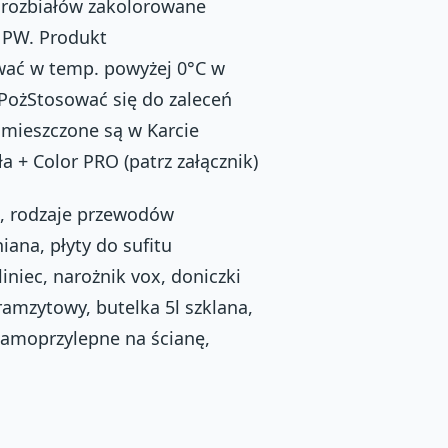
 rozbiałów zakolorowane
0 PW. Produkt
wać w temp. powyżej 0°C w
PożStosować się do zaleceń
mieszczone są w Karcie
 + Color PRO (patrz załącznik)
je, rodzaje przewodów
iana, płyty do sufitu
niec, narożnik vox, doniczki
ramzytowy, butelka 5l szklana,
samoprzylepne na ścianę,