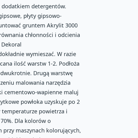
z dodatkiem detergentów.
 gipsowe, płyty gipsowo-
untować gruntem Akrylit 3000
równania chłonności i odcienia
 Dekoral
dokładnie wymieszać. W razie
cana ilość warstw 1-2. Podłoża
ć dwukrotnie. Drugą warstwę
czeniu malowania narzędzia
ki cementowo-wapienne maluj
użytkowe powłoka uzyskuje po 2
 temperaturze powietrza i
j 70%. Dla kolorów o
 przy maszynach kolorujących,