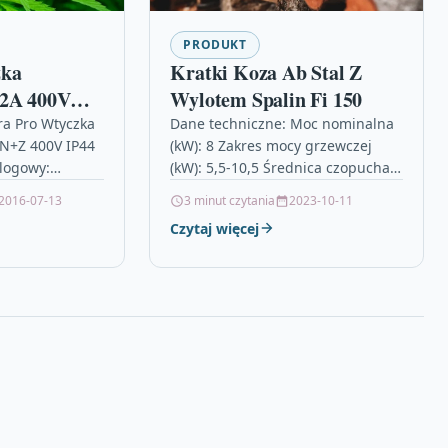
PRODUKT
zka
Kratki Koza Ab Stal Z
32A 400V
Wylotem Spalin Fi 150
 P17
a Pro Wtyczka
Dane techniczne: Moc nominalna
N+Z 400V IP44
(kW): 8 Zakres mocy grzewczej
555239
logowy:
(kW): 5,5-10,5 Średnica czopucha
3.13.0Rodzina
(mm): 150 Sprawność cieplna (%):
2016-07-13
3 minut czytania
2023-10-11
 i wtyczki
78 Emisja CO (przy 13% O…
Czytaj więcej
zestawy
dproże…