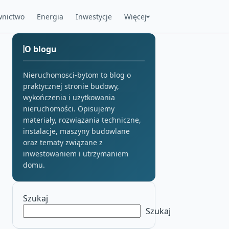
nictwo
Energia
Inwestycje
Więcej
O blogu
Nieruchomosci-bytom to blog o
praktycznej stronie budowy,
wykończenia i użytkowania
nieruchomości. Opisujemy
materiały, rozwiązania techniczne,
instalacje, maszyny budowlane
oraz tematy związane z
inwestowaniem i utrzymaniem
domu.
Szukaj
Szukaj