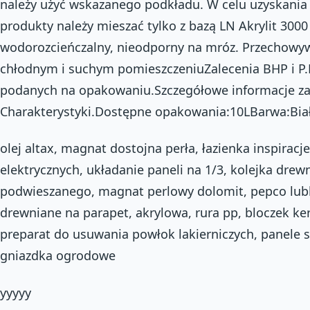
należy użyć wskazanego podkładu. W celu uzyskania
produkty należy mieszać tylko z bazą LN Akrylit 300
wodorozcieńczalny, nieodporny na mróz. Przechowy
chłodnym i suchym pomieszczeniuZalecenia BHP i P.
podanych na opakowaniu.Szczegółowe informacje za
Charakterystyki.Dostępne opakowania:10LBarwa:Biała
olej altax, magnat dostojna perła, łazienka inspirac
elektrycznych, układanie paneli na 1/3, kolejka drewn
podwieszanego, magnat perlowy dolomit, pepco lubli
drewniane na parapet, akrylowa, rura pp, bloczek ke
preparat do usuwania powłok lakierniczych, panele 
gniazdka ogrodowe
yyyyy