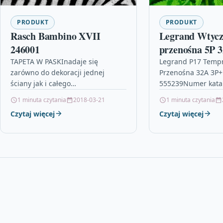
PRODUKT
PRODUKT
Rasch Bambino XVII
Legrand Wtyc
246001
przenośna 5P 
czerwona IP44
TAPETA W PASKInadaje się
Legrand P17 Tempr
zarówno do dekoracji jednej
Przenośna 32A 3P+
TEMPRA PRO 
ściany jak i całego
555239Numer kata
pomieszczenia,idealna do
555239PKWiU: 27.3
1 minuta czytania
2018-03-21
1 minuta czytania
sypialni, jadalni i salonu,kolor:
produktów: Gniazda
Czytaj więcej
Czytaj więcej
szary/ biały,wysoka jakość
przemysłowe P17, 
wykonania,wymiary: 10,05 m…
zasilające P17 na