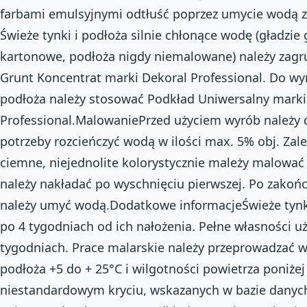
farbami emulsyjnymi odtłuść poprzez umycie wodą 
Świeże tynki i podłoża silnie chłonące wodę (gładzie
kartonowe, podłoża nigdy niemalowane) należy zagr
Grunt Koncentrat marki Dekoral Professional. Do wy
podłoża należy stosować Podkład Uniwersalny marki
Professional.MalowaniePrzed użyciem wyrób należy 
potrzeby rozcieńczyć wodą w ilości max. 5% obj. Zale
ciemne, niejednolite kolorystycznie mależy malowa
należy nakładać po wyschnięciu pierwszej. Po zakoń
należy umyć wodą.Dodatkowe informacjeŚwieże tyn
po 4 tygodniach od ich nałożenia. Pełne własności 
tygodniach. Prace malarskie należy przeprowadzać w
podłoża +5 do + 25°C i wilgotności powietrza poniże
niestandardowym kryciu, wskazanych w bazie danych