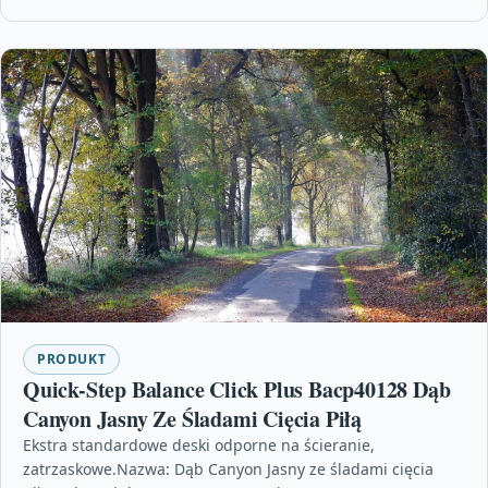
PRODUKT
Quick-Step Balance Click Plus Bacp40128 Dąb
Canyon Jasny Ze Śladami Cięcia Piłą
Ekstra standardowe deski odporne na ścieranie,
zatrzaskowe.Nazwa: Dąb Canyon Jasny ze śladami cięcia