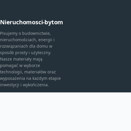
Nieruchomosci-bytom
Pisujemy o budownictwie,
nieruchomościach, energii i
rozwiązaniach dla domu w
sposób prosty i użyteczny.
Nasze materiały mają
pomagać w wyborze
technologii, materiałów oraz
wyposażenia na każdym etapie
inwestycji i wykończenia.
KATEGORIE
Bez kategorii
budownictwo