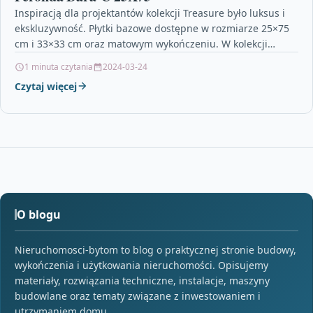
Inspiracją dla projektantów kolekcji Treasure było luksus i
ekskluzywność. Płytki bazowe dostępne w rozmiarze 25×75
cm i 33×33 cm oraz matowym wykończeniu. W kolekcji…
1 minuta czytania
2024-03-24
Czytaj więcej
O blogu
Nieruchomosci-bytom to blog o praktycznej stronie budowy,
wykończenia i użytkowania nieruchomości. Opisujemy
materiały, rozwiązania techniczne, instalacje, maszyny
budowlane oraz tematy związane z inwestowaniem i
utrzymaniem domu.