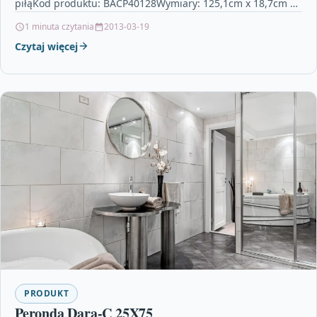
piłąKod produktu: BACP40128Wymiary: 125,1cm x 18,7cm x
4,5mmFazowanie: 4VKlasa użyteczności: 33Montaż:…
1 minuta czytania
2013-03-19
Czytaj więcej
PRODUKT
Peronda Dara-C 25X75