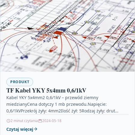
PRODUKT
TF Kabel YKY 5x4mm 0,6/1kV
Kabel YKY 5x4mm2 0,6/1kV – przewód ziemny
miedzianyCena dotyczy 1 mb przewodu.Napięcie:
0,6/1kVPrzekrój żyły: 4mm2Ilość żył: 5Rodzaj żyły: drut
miedzianyKolor izolacji: czarnyOznaczenie: YKY
2 minut czytania
2024-05-18
5x4mm2Zastosowanie:…
Czytaj więcej