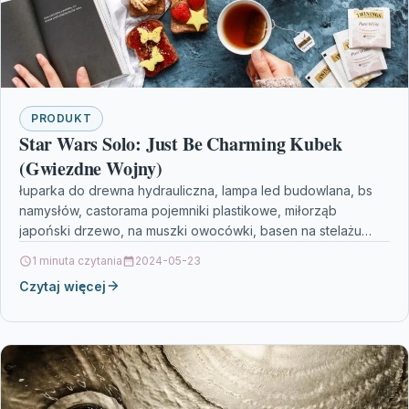
PRODUKT
Star Wars Solo: Just Be Charming Kubek
(Gwiezdne Wojny)
łuparka do drewna hydrauliczna, lampa led budowlana, bs
namysłów, castorama pojemniki plastikowe, miłorząb
japoński drzewo, na muszki owocówki, basen na stelażu
okrągły, kolumna prysznicowa…
1 minuta czytania
2024-05-23
Czytaj więcej