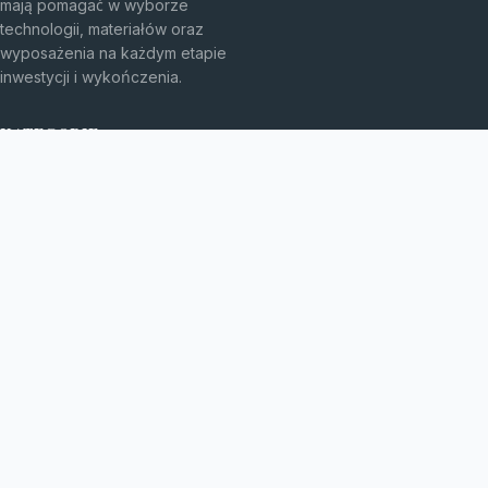
mają pomagać w wyborze
technologii, materiałów oraz
wyposażenia na każdym etapie
inwestycji i wykończenia.
KATEGORIE
Bez kategorii
budownictwo
Energia
TEMATY
Instalacje
inwestycje
Maszyny budowlane
WIĘCEJ