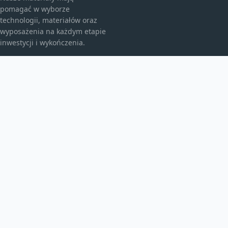
pomagać w wyborze
technologii, materiałów oraz
wyposażenia na każdym etapie
inwestycji i wykończenia.
KATEGORIE
Bez kategorii
budownictwo
Energia
TEMATY
Instalacje
inwestycje
Maszyny budowlane