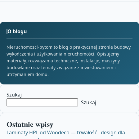
O blogu
Nieruchomosci-bytom to blog o praktycznej stronie budowy,
wykończenia i użytkowania nieruchomości. Opisujemy
materiały, rozwiązania techniczne, instalacje, maszyny
budowlane oraz tematy związane z inwestowaniem i
utrzymaniem domu.
Szukaj
Szukaj
Ostatnie wpisy
Laminaty HPL od Woodeco — trwałość i design dla