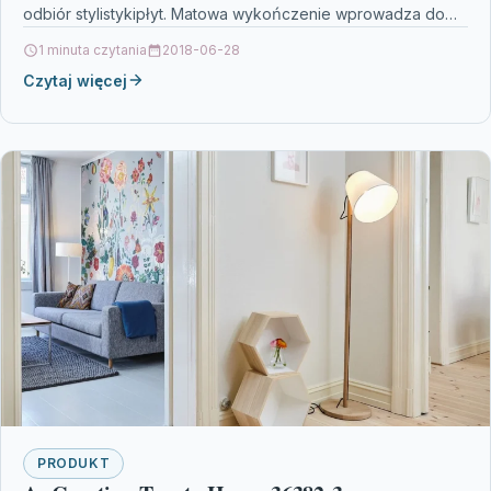
odbiór stylistykipłyt. Matowa wykończenie wprowadza do
wnętrza właściwąestetykę.…
1 minuta czytania
2018-06-28
Czytaj więcej
PRODUKT