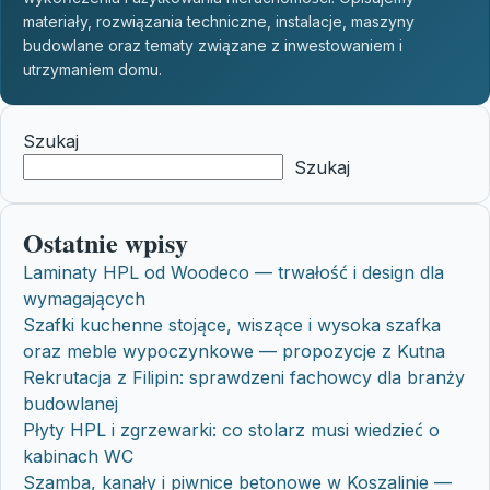
materiały, rozwiązania techniczne, instalacje, maszyny
budowlane oraz tematy związane z inwestowaniem i
utrzymaniem domu.
Szukaj
Szukaj
Ostatnie wpisy
Laminaty HPL od Woodeco — trwałość i design dla
wymagających
Szafki kuchenne stojące, wiszące i wysoka szafka
oraz meble wypoczynkowe — propozycje z Kutna
Rekrutacja z Filipin: sprawdzeni fachowcy dla branży
budowlanej
Płyty HPL i zgrzewarki: co stolarz musi wiedzieć o
kabinach WC
Szamba, kanały i piwnice betonowe w Koszalinie —