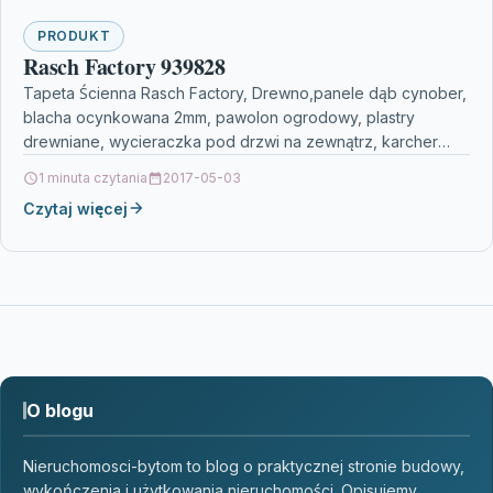
PRODUKT
Rasch Factory 939828
Tapeta Ścienna Rasch Factory, Drewno,panele dąb cynober,
blacha ocynkowana 2mm, pawolon ogrodowy, plastry
drewniane, wycieraczka pod drzwi na zewnątrz, karcher
odkurzacz piorący, az 112,…
1 minuta czytania
2017-05-03
Czytaj więcej
O blogu
Nieruchomosci-bytom to blog o praktycznej stronie budowy,
wykończenia i użytkowania nieruchomości. Opisujemy