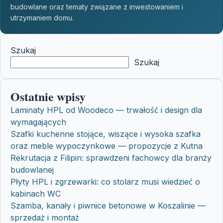
budowlane oraz tematy związane z inwestowaniem i
utrzymaniem domu.
Szukaj
Szukaj
Ostatnie wpisy
Laminaty HPL od Woodeco — trwałość i design dla
wymagających
Szafki kuchenne stojące, wiszące i wysoka szafka
oraz meble wypoczynkowe — propozycje z Kutna
Rekrutacja z Filipin: sprawdzeni fachowcy dla branży
budowlanej
Płyty HPL i zgrzewarki: co stolarz musi wiedzieć o
kabinach WC
Szamba, kanały i piwnice betonowe w Koszalinie —
sprzedaż i montaż