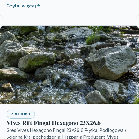
Czytaj więcej
PRODUKT
Vives Rift Fingal Hexagono 23X26,6
Gres Vives Hexagono Fingal 23×26,6 Płytka: Podłogowa /
Ścienna Kraj pochodzenia: Hiszpania Producent: Vives