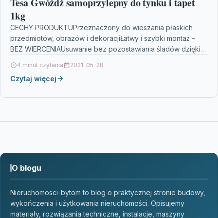
Tesa Gwóźdź samoprzylepny do tynku i tapet
1kg
CECHY PRODUKTUPrzeznaczony do wieszania płaskich
przedmiotów, obrazów i dekoracjiŁatwy i szybki montaż –
BEZ WIERCENIAUsuwanie bez pozostawiania śladów dzięki
technologii tesa® PowerstripsMożliwość wielokrotnego
4 minut czytania
2021-05-28
użycia…
Czytaj więcej
O blogu
Nieruchomosci-bytom to blog o praktycznej stronie budowy,
wykończenia i użytkowania nieruchomości. Opisujemy
materiały, rozwiązania techniczne, instalacje, maszyny