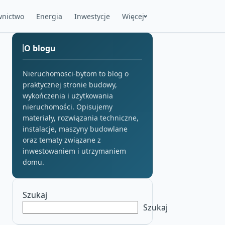
nictwo
Energia
Inwestycje
Więcej
O blogu
Nieruchomosci-bytom to blog o
praktycznej stronie budowy,
wykończenia i użytkowania
nieruchomości. Opisujemy
materiały, rozwiązania techniczne,
instalacje, maszyny budowlane
oraz tematy związane z
inwestowaniem i utrzymaniem
domu.
Szukaj
Szukaj