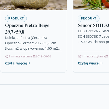
PRODUKT
PRODUKT
Opoczno Pietra Beige
Sencor SOH 3
29,7×59,8
ELEKTRYCZNY GRZ
SOH 3307BK 7 żeb
Kolekcja: Pietra (Ceramika
1 500 WOchrona p
Opoczno) Format: 29,7×59,8 cm
przegrzaniem GŁ
Ilość m2 w opakowaniu: 1,60 m2
CECHY SOH 3307BK
Ilość sztuk w opakowaniu: 9 sztuk
1 minuta czytania
2019-06-03
1 minuta czytania
bezpieczeństwa a
Gatunek: 1 / Pierwszy Gwarancja:
Czytaj więcej
wyłączenia w razie
Czytaj więcej
…
urządzenia…