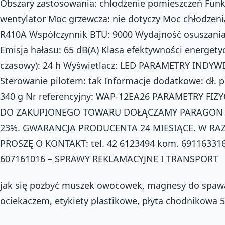
Obszary zastosowania: chłodzenie pomieszczeń Funkc
wentylator Moc grzewcza: nie dotyczy Moc chłodzeni
R410A Współczynnik BTU: 9000 Wydajność osuszania: 
Emisja hałasu: 65 dB(A) Klasa efektywności energetyc
czasowy): 24 h Wyświetlacz: LED PARAMETRY INDYW
Sterowanie pilotem: tak Informacje dodatkowe: dł. 
340 g Nr referencyjny: WAP-12EA26 PARAMETRY FIZY
DO ZAKUPIONEGO TOWARU DOŁĄCZAMY PARAGON F
23%. GWARANCJA PRODUCENTA 24 MIESIĄCE. W R
PROSZĘ O KONTAKT: tel. 42 6123494 kom. 69116331
607161016 – SPRAWY REKLAMACYJNE I TRANSPORT
jak się pozbyć muszek owocowek, magnesy do spaw
ociekaczem, etykiety plastikowe, płyta chodnikowa 50