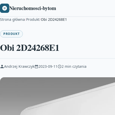
Nieruchomosci-bytom
Strona główna
/
Produkt
/
Obi 2D24268E1
PRODUKT
Obi 2D24268E1
Andrzej Krawczyk
2023-09-11
2 min czytania