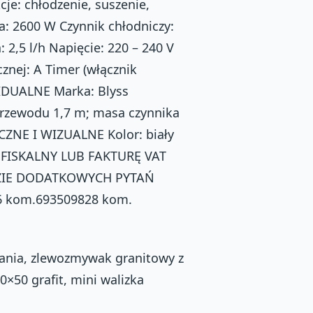
je: chłodzenie, suszenie,
a: 2600 W Czynnik chłodniczy:
2,5 l/h Napięcie: 220 – 240 V
znej: A Timer (włącznik
IDUALNE Marka: Blyss
przewodu 1,7 m; masa czynnika
CZNE I WIZUALNE Kolor: biały
ISKALNY LUB FAKTURĘ VAT
AZIE DODATKOWYCH PYTAŃ
6 kom.693509828 kom.
ania, zlewozmywak granitowy z
×50 grafit, mini walizka