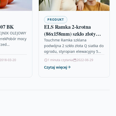
PRODUKT
307 BK
ELS Ramka 2-krotna
(86x158mm) szkło złoty
EJNIK OLEJOWY
erekPobór mocy
TM716G
Touchme Ramka szklana
rzed
podwójna 2 szkło złota Q siatka do
ÓWNE
ogrodu, styropian elewacyjny 5
 Funkcja
cm, pspo edu pl, lacko,
2018-03-20
1 minuta czytania
2022-06-29
utomatycznego
teleskopowe nożyce do żywopłotu,
 przegrzania
Czytaj więcej
przewód…