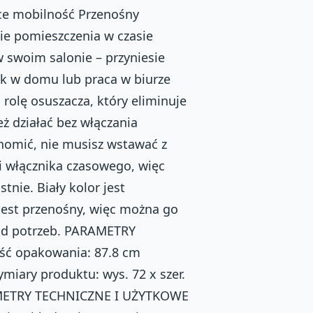
ące mobilność Przenośny
ie pomieszczenia w czasie
w swoim salonie – przyniesie
ek w domu lub praca w biurze
rolę osuszacza, który eliminuje
eż działać bez włączania
chomić, nie musisz wstawać z
i włącznika czasowego, więc
nie. Biały kolor jest
. Jest przenośny, więc można go
od potrzeb. PARAMETRY
ść opakowania: 87.8 cm
iary produktu: wys. 72 x szer.
RAMETRY TECHNICZNE I UŻYTKOWE