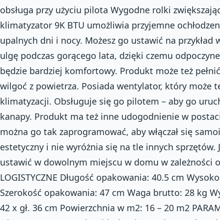
obsługa przy użyciu pilota Wygodne rolki zwiększaj
klimatyzator 9K BTU umożliwia przyjemne ochłodzen
upalnych dni i nocy. Możesz go ustawić na przykład 
ulgę podczas gorącego lata, dzięki czemu odpoczyn
będzie bardziej komfortowy. Produkt może też pełnić 
wilgoć z powietrza. Posiada wentylator, który może t
klimatyzacji. Obsługuje się go pilotem – aby go uru
kanapy. Produkt ma też inne udogodnienie w postac
można go tak zaprogramować, aby włączał się samoist
estetyczny i nie wyróżnia się na tle innych sprzętów
ustawić w dowolnym miejscu w domu w zależności 
LOGISTYCZNE Długość opakowania: 40.5 cm Wysoko
Szerokość opakowania: 47 cm Waga brutto: 28 kg Wym
42 x gł. 36 cm Powierzchnia w m2: 16 – 20 m2 PA