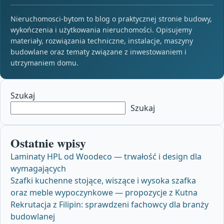
Nieruchomosci-bytom to blog o praktycznej stronie budowy,
wykończenia i użytkowania nieruchomości. Opisujemy
materiały, rozwiązania techniczne, instalacje, maszyny
budowlane oraz tematy związane z inwestowaniem i
utrzymaniem domu.
Szukaj
Szukaj
Ostatnie wpisy
Laminaty HPL od Woodeco — trwałość i design dla
wymagających
Szafki kuchenne stojące, wiszące i wysoka szafka
oraz meble wypoczynkowe — propozycje z Kutna
Rekrutacja z Filipin: sprawdzeni fachowcy dla branży
budowlanej