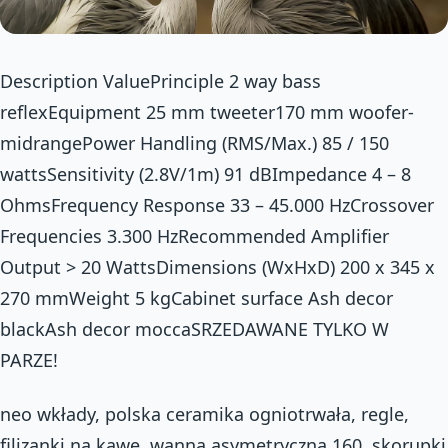
Description ValuePrinciple 2 way bass
reflexEquipment 25 mm tweeter170 mm woofer-
midrangePower Handling (RMS/Max.) 85 / 150
wattsSensitivity (2.8V/1m) 91 dBImpedance 4 – 8
OhmsFrequency Response 33 – 45.000 HzCrossover
Frequencies 3.300 HzRecommended Amplifier
Output > 20 WattsDimensions (WxHxD) 200 x 345 x
270 mmWeight 5 kgCabinet surface Ash decor
blackAsh decor moccaSRZEDAWANE TYLKO W
PARZE!
neo wkłady, polska ceramika ogniotrwała, regle,
filizanki na kawe, wanna asymetryczna 160, skorupki