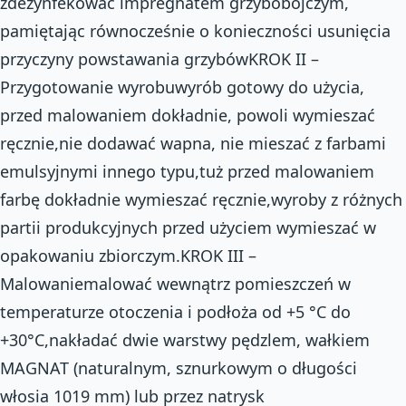
zdezynfekować impregnatem grzybobójczym,
pamiętając równocześnie o konieczności usunięcia
przyczyny powstawania grzybówKROK II –
Przygotowanie wyrobuwyrób gotowy do użycia,
przed malowaniem dokładnie, powoli wymieszać
ręcznie,nie dodawać wapna, nie mieszać z farbami
emulsyjnymi innego typu,tuż przed malowaniem
farbę dokładnie wymieszać ręcznie,wyroby z różnych
partii produkcyjnych przed użyciem wymieszać w
opakowaniu zbiorczym.KROK III –
Malowaniemalować wewnątrz pomieszczeń w
temperaturze otoczenia i podłoża od +5 °C do
+30°C,nakładać dwie warstwy pędzlem, wałkiem
MAGNAT (naturalnym, sznurkowym o długości
włosia 10­19 mm) lub przez natrysk