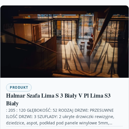
PRODUKT
Halmar Szafa Lima S 3 Biały V Pl Lima S3
Biały
: 205 : 120 GŁĘBOKOŚĆ: 52 RODZAJ DRZWI: PRZESUWNE
ILOŚĆ DRZWI: 3 SZUFLADY: 2 ukryte drzwiczki rewizyjne,
dziedzice, aspot, podkład pod panele winylowe 5mm,…