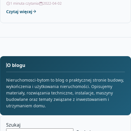
1 minuta czytania
2022-04-02
Czytaj więcej
O blogu
Nieruchomosci-bytom to blog o praktycznej stronie budowy,
wykończenia i użytkowania nieruchomości. Opisujemy
materiały, rozwiązania techniczne, instalacje, maszyny
budowlane oraz tematy związane z inwestowaniem i
utrzymaniem domu.
Szukaj