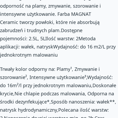
odporność na plamy, zmywanie, szorowanie i
intensywne użytkowanie. Farba MAGNAT
Ceramic tworzy powłoki, które nie absorbują
zabrudzeń i trudnych plam.Dostępne
pojemności: 2.5L, 5LIlość warstw: 2Metoda
aplikacji: wałek, natryskWydajność: do 16 m2/L przy
jednokrotnym malowaniu
Trwały kolor odporny na: Plamy¹, Zmywanie i
szorowanie², Intensywne użytkowanie³,Wydajność:
do 16m²/l przy jednokrotnym malowaniu,Doskonałe
krycie,Nie chlapie podczas malowania,­ Odporna na
środki dezynfekujące*,Sposób nanoszenia: wałek**,
natrysk hydrodynamiczny,Polecana ilość warstw:
2,Nanoszenie drugiej warstwy: min. po 2h,Czas