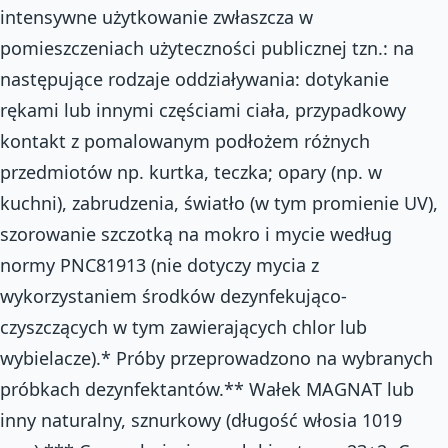
intensywne użytkowanie zwłaszcza w
pomieszczeniach użyteczności publicznej tzn.: na
następujące rodzaje oddziaływania: dotykanie
rękami lub innymi częściami ciała, przypadkowy
kontakt z pomalowanym podłożem różnych
przedmiotów np. kurtka, teczka; opary (np. w
kuchni), zabrudzenia, światło (w tym promienie UV),
szorowanie szczotką na mokro i mycie według
normy PN­C­81913 (nie dotyczy mycia z
­
wykorzystaniem środków dezynfekująco­
czyszczących w tym zawierających chlor lub
wybielacze).* Próby przeprowadzono na wybranych
próbkach dezynfektantów.** Wałek MAGNAT lub
inny naturalny, sznurkowy (długość włosia 10­19