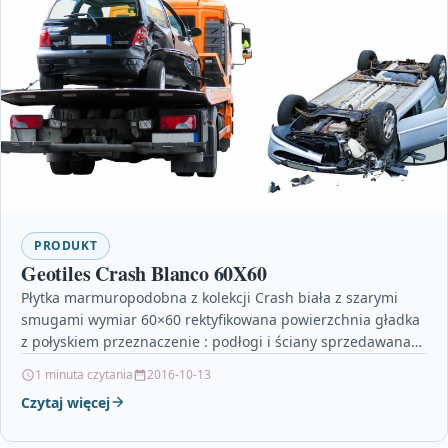
PRODUKT
Geotiles Crash Blanco 60X60
Płytka marmuropodobna z kolekcji Crash biała z szarymi
smugami wymiar 60×60 rektyfikowana powierzchnia gładka
z połyskiem przeznaczenie : podłogi i ściany sprzedawana
na pełne…
1 minuta czytania
2016-10-13
Czytaj więcej