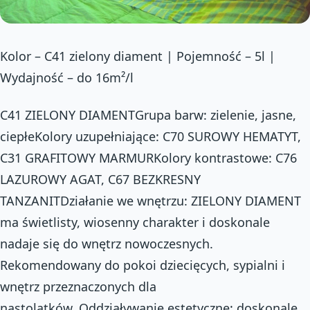
Kolor – C41 zielony diament | Pojemność – 5l |
Wydajność – do 16m²/l
C41 ZIELONY DIAMENTGrupa barw: zielenie, jasne,
ciepłeKolory uzupełniające: C70 SUROWY HEMATYT,
C31 GRAFITOWY MARMURKolory kontrastowe: C76
LAZUROWY AGAT, C67 BEZKRESNY
TANZANITDziałanie we wnętrzu: ZIELONY DIAMENT
ma świetlisty, wiosenny charakter i doskonale
nadaje się do wnętrz nowoczesnych.
Rekomendowany do pokoi dziecięcych, sypialni i
wnętrz przeznaczonych dla
nastolatków. Oddziaływanie estetyczne: doskonale