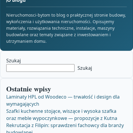
Nieruchomosci-bytom to blog o praktycznej stronie budowy,
wykończenia i użytkowania nieruchomości. Opisujemy
materiały, rozwiązania techniczne, instalacje, maszyny
budowlane oraz tematy związane z inwestowaniem i
utrzymaniem domu.
Szukaj
Szukaj
Ostatnie wpisy
Laminaty HPL od Woodeco — trwałość i design dla
wymagających
Szafki kuchenne stojące, wiszące i wysoka szafka
oraz meble wypoczynkowe — propozycje z Kutna
Rekrutacja z Filipin: sprawdzeni fachowcy dla branży
budowlanej