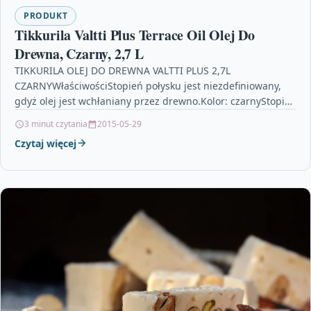
PRODUKT
Tikkurila Valtti Plus Terrace Oil Olej Do
Drewna, Czarny, 2,7 L
TIKKURILA OLEJ DO DREWNA VALTTI PLUS 2,7L
CZARNYWłaściwościStopień połysku jest niezdefiniowany,
gdyż olej jest wchłaniany przez drewno.Kolor: czarnyStopień
połysku: NiezindentyfikowanyWydajnośćOk. 5 – 7 m2/l…
3 minut czytania
2015-05-29
Czytaj więcej