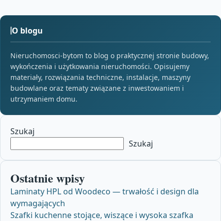
O blogu
Nieruchomosci-bytom to blog o praktycznej stronie budowy,
wykończenia i użytkowania nieruchomości. Opisujemy
materiały, rozwiązania techniczne, instalacje, maszyny
budowlane oraz tematy związane z inwestowaniem i
utrzymaniem domu.
Szukaj
Szukaj
Ostatnie wpisy
Laminaty HPL od Woodeco — trwałość i design dla
wymagających
Szafki kuchenne stojące, wiszące i wysoka szafka