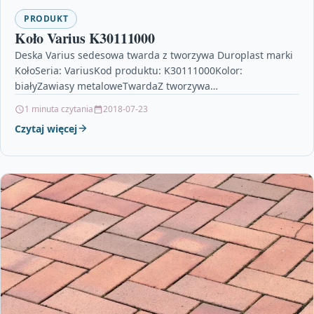
PRODUKT
Koło Varius K30111000
Deska Varius sedesowa twarda z tworzywa Duroplast marki
KołoSeria: VariusKod produktu: K30111000Kolor:
białyZawiasy metaloweTwardaZ tworzywa
DuroplastGwarancja producenta.Deska sedesowa
1 minuta czytania
2018-07-23
dedykowana do misek podwieszanych z serii…
Czytaj więcej