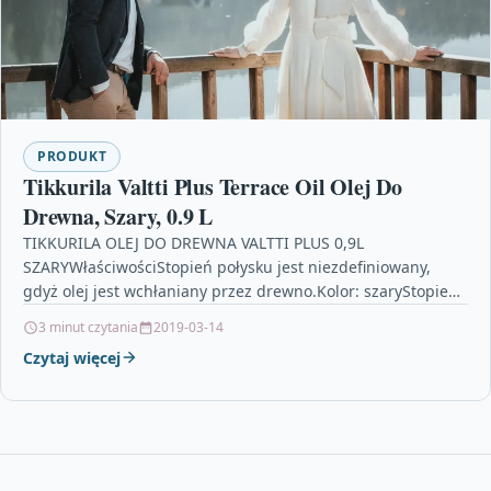
PRODUKT
Tikkurila Valtti Plus Terrace Oil Olej Do
Drewna, Szary, 0.9 L
TIKKURILA OLEJ DO DREWNA VALTTI PLUS 0,9L
SZARYWłaściwościStopień połysku jest niezdefiniowany,
gdyż olej jest wchłaniany przez drewno.Kolor: szaryStopień
połysku: NiezindentyfikowanyWydajnośćOk. 5 – 7 m2/l…
3 minut czytania
2019-03-14
Czytaj więcej