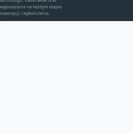
technologii, materiałów oraz
wyposażenia na każdym etapie
inwestycji i wykończenia.
KATEGORIE
Bez kategorii
budownictwo
Energia
TEMATY
Instalacje
inwestycje
Maszyny budowlane
WIĘCEJ