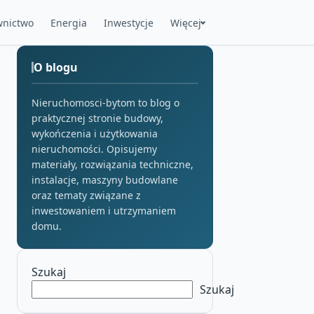
nictwo
Energia
Inwestycje
Więcej
O blogu
Nieruchomosci-bytom to blog o
praktycznej stronie budowy,
wykończenia i użytkowania
nieruchomości. Opisujemy
materiały, rozwiązania techniczne,
instalacje, maszyny budowlane
oraz tematy związane z
inwestowaniem i utrzymaniem
domu.
Szukaj
Szukaj