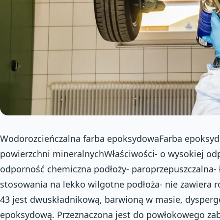
Wodorozcieńczalna farba epoksydowaFarba epoksyd
powierzchni mineralnychWłaściwości- o wysokiej odp
odporność chemiczna podłoży- paroprzepuszczalna- ł
stosowania na lekko wilgotne podłoża- nie zawiera 
43 jest dwuskładnikową, barwioną w masie, dysper
epoksydową. Przeznaczona jest do powłokowego zab