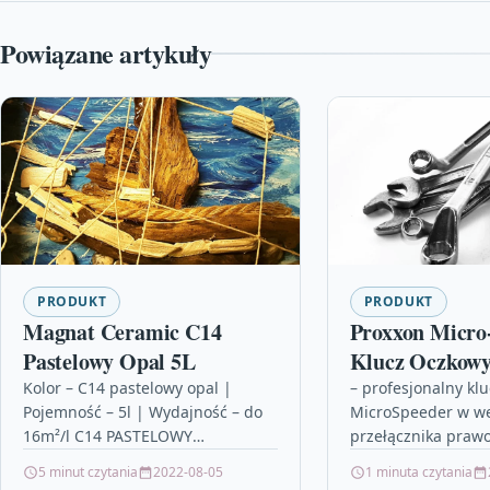
Powiązane artykuły
PRODUKT
PRODUKT
Magnat Ceramic C14
Proxxon Micro
Pastelowy Opal 5L
Klucz Oczkow
Pr23259
Kolor – C14 pastelowy opal |
– profesjonalny k
Pojemność – 5l | Wydajność – do
MicroSpeeder w we
16m²/l C14 PASTELOWY
przełącznika prawo
OPALGrupa barw: off-white,
do używania w ogr
5 minut czytania
2022-08-05
1 minuta czytania
ciepłeKolory uzupełniające: C16
przestrzeniach- w