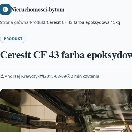
Nieruchomosci-bytom
Strona główna
/
Produkt
/
Ceresit CF 43 farba epoksydowa 15kg
PRODUKT
Ceresit CF 43 farba epoksydo
Andrzej Krawczyk
2015-08-09
2 min czytania