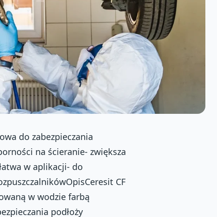
owa do zabezpieczania
orności na ścieranie- zwiększa
atwa w aplikacji- do
rozpuszczalnikówOpisCeresit CF
gowaną w wodzie farbą
ezpieczania podłoży