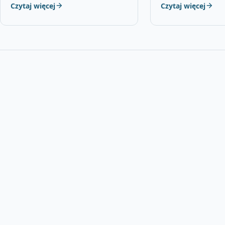
Czytaj więcej
Czytaj więcej
ZŁOCISTY TOPAZ,…
stali chromowo-wa
chromowaną powł
…