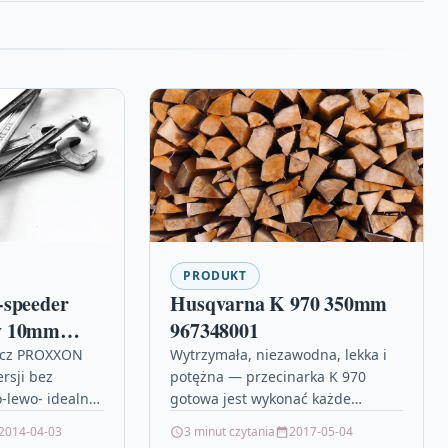
PRODUKT
-speeder
Husqvarna K 970 350mm
y 10mm
967348001
lucz PROXXON
Wytrzymała, niezawodna, lekka i
rsji bez
potężna ― przecinarka K 970
-lewo- idealny
gotowa jest wykonać każde
aniczonych
zadanie. To najlepszy wybór, gdy
2014-04-03
3 minut czytania
2017-05-04
ytworzone ze
potrzebna jest uniwersalna