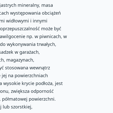
jastrych mineralny, masa
cach występowania obciążeń
i widłowymi i innymi
roprzepuszczalność może być
awilgocenie np. w piwnicach, w
y do wykonywania trwałych,
sadzek w garażach,
ch, magazynach,
być stosowana wewnątrz
 jej na powierzchniach
a wysokie krycie podłoża, jest
tonu, zwiększa odporność
, półmatowej powierzchni.
lub szorstkiej,