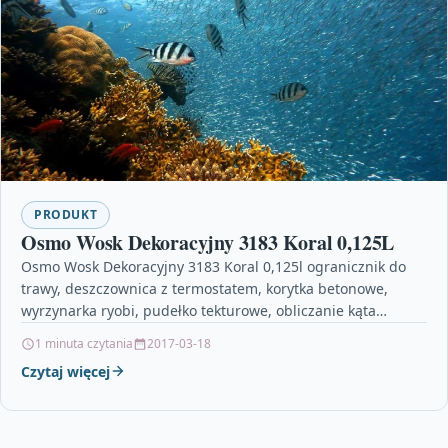
PRODUKT
Osmo Wosk Dekoracyjny 3183 Koral 0,125L
Osmo Wosk Dekoracyjny 3183 Koral 0,125l ogranicznik do
trawy, deszczownica z termostatem, korytka betonowe,
wyrzynarka ryobi, pudełko tekturowe, obliczanie kąta
nachylenia dachu kalkulator yyyyy
1 minuta czytania
2017-03-18
Czytaj więcej