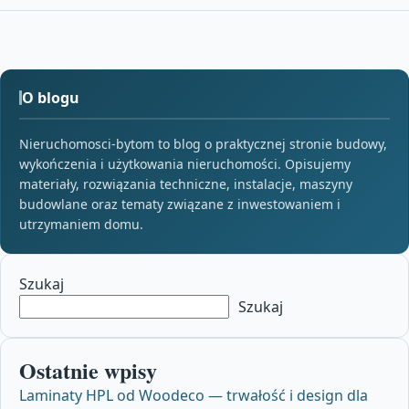
O blogu
Nieruchomosci-bytom to blog o praktycznej stronie budowy,
wykończenia i użytkowania nieruchomości. Opisujemy
materiały, rozwiązania techniczne, instalacje, maszyny
budowlane oraz tematy związane z inwestowaniem i
utrzymaniem domu.
Szukaj
Szukaj
Ostatnie wpisy
Laminaty HPL od Woodeco — trwałość i design dla