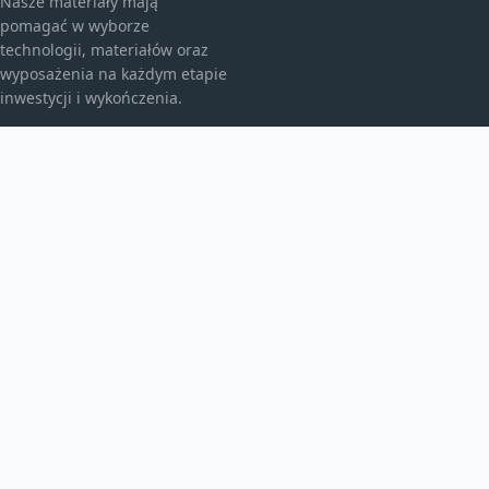
Nasze materiały mają
pomagać w wyborze
technologii, materiałów oraz
wyposażenia na każdym etapie
inwestycji i wykończenia.
KATEGORIE
Bez kategorii
budownictwo
Energia
TEMATY
Instalacje
inwestycje
Maszyny budowlane