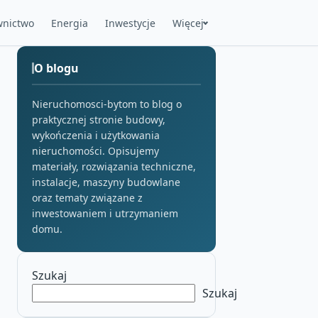
nictwo
Energia
Inwestycje
Więcej
O blogu
Nieruchomosci-bytom to blog o
praktycznej stronie budowy,
wykończenia i użytkowania
nieruchomości. Opisujemy
materiały, rozwiązania techniczne,
instalacje, maszyny budowlane
oraz tematy związane z
inwestowaniem i utrzymaniem
domu.
Szukaj
Szukaj