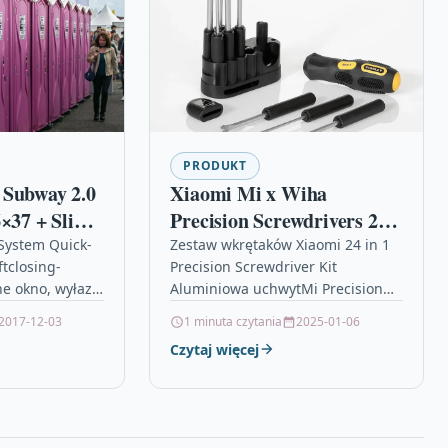
PRODUKT
 Subway 2.0
Xiaomi Mi x Wiha
6×37 + Slim
Precision Screwdrivers 24-
in-1 Zestaw Śrubokrętów
- System Quick-
Zestaw wkrętaków Xiaomi 24 in 1
tclosing-
Precision Screwdriver Kit
ne okno, wyłazy
Aluminiowa uchwytMi Precision
inowa na
Screwdriver to zestaw
2017-12-03
1 minuta czytania
2025-01-06
k boru, olx…
niezawodnych wkrętaków
Czytaj więcej
precyzyjnych. Doskonale
pasujących do domowych napraw
jak…