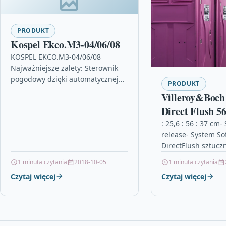
PRODUKT
Kospel Ekco.M3-04/06/08
KOSPEL EKCO.M3-04/06/08
Najważniejsze zalety: Sterownik
pogodowy dzięki automatycznej
PRODUKT
reakcji na zmiany temperatury
Villeroy&Boch
zewnętrznej zapewnia najbardziej
Direct Flush 5
energooszczędną eksploatację
Seat 5614R201
kotła. Sterownik umożliwia
: 25,6 : 56 : 37 cm
zaprogramowanie temperatury w
release- System Sof
ogrzewanych…
DirectFlush sztucz
na dach, piła spal
1 minuta czytania
2018-10-05
1 minuta czytania
wysięgniku, fluore
Czytaj więcej
Czytaj więcej