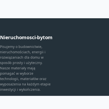
Nieruchomosci-bytom
Pisujemy o budownictwie,
nieruchomościach, energii i
rozwiązaniach dla domu w
sposób prosty i użyteczny.
Nasze materiały mają
pomagać w wyborze
technologii, materiałów oraz
wyposażenia na każdym etapie
inwestycji i wykończenia.
KATEGORIE