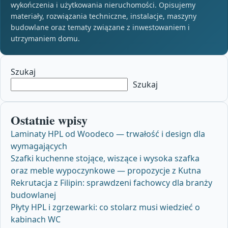
wykończenia i użytkowania nieruchomości. Opisujemy
materiały, rozwiązania techniczne, instalacje, maszyny
budowlane oraz tematy związane z inwestowaniem i
utrzymaniem domu.
Szukaj
Szukaj
Ostatnie wpisy
Laminaty HPL od Woodeco — trwałość i design dla
wymagających
Szafki kuchenne stojące, wiszące i wysoka szafka
oraz meble wypoczynkowe — propozycje z Kutna
Rekrutacja z Filipin: sprawdzeni fachowcy dla branży
budowlanej
Płyty HPL i zgrzewarki: co stolarz musi wiedzieć o
kabinach WC