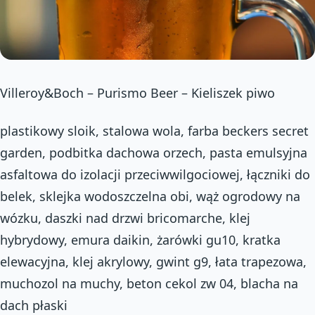
Villeroy&Boch – Purismo Beer – Kieliszek piwo
plastikowy sloik, stalowa wola, farba beckers secret
garden, podbitka dachowa orzech, pasta emulsyjna
asfaltowa do izolacji przeciwwilgociowej, łączniki do
belek, sklejka wodoszczelna obi, wąż ogrodowy na
wózku, daszki nad drzwi bricomarche, klej
hybrydowy, emura daikin, żarówki gu10, kratka
elewacyjna, klej akrylowy, gwint g9, łata trapezowa,
muchozol na muchy, beton cekol zw 04, blacha na
dach płaski