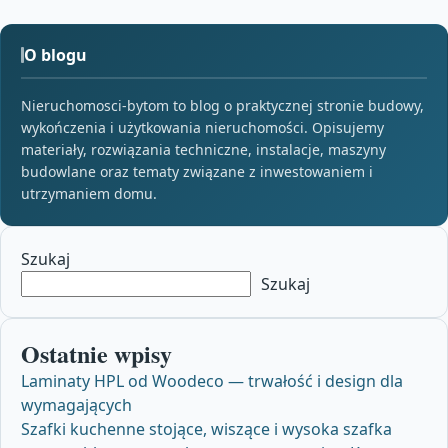
O blogu
Nieruchomosci-bytom to blog o praktycznej stronie budowy,
wykończenia i użytkowania nieruchomości. Opisujemy
materiały, rozwiązania techniczne, instalacje, maszyny
budowlane oraz tematy związane z inwestowaniem i
utrzymaniem domu.
Szukaj
Szukaj
Ostatnie wpisy
Laminaty HPL od Woodeco — trwałość i design dla
wymagających
Szafki kuchenne stojące, wiszące i wysoka szafka