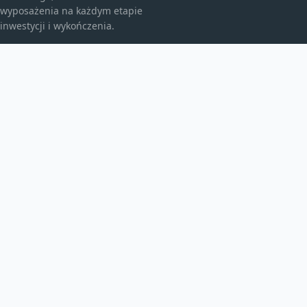
wyposażenia na każdym etapie
inwestycji i wykończenia.
KATEGORIE
Bez kategorii
budownictwo
Energia
TEMATY
Instalacje
inwestycje
Maszyny budowlane
WIĘCEJ