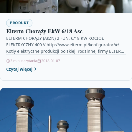
PRODUKT
Elterm Chorąży EkW 6/18 Asc
ELTERM CHORĄŻY (AsZN) 2 FUN. 6/18 KW KOCIOŁ
ELEKTRYCZNY 400 V http://www.elterm.pl/konfigurator/#/
Kotły elektryczne produkcji polskiej, rodzinnej firmy ELTERM,
to znakomita alternatywa dla kotłów…
3 minut czytania
2018-01-07
Czytaj więcej