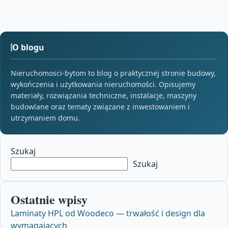
O blogu
Nieruchomosci-bytom to blog o praktycznej stronie budowy,
wykończenia i użytkowania nieruchomości. Opisujemy
materiały, rozwiązania techniczne, instalacje, maszyny
budowlane oraz tematy związane z inwestowaniem i
utrzymaniem domu.
Szukaj
Szukaj
Ostatnie wpisy
Laminaty HPL od Woodeco — trwałość i design dla
wymagających