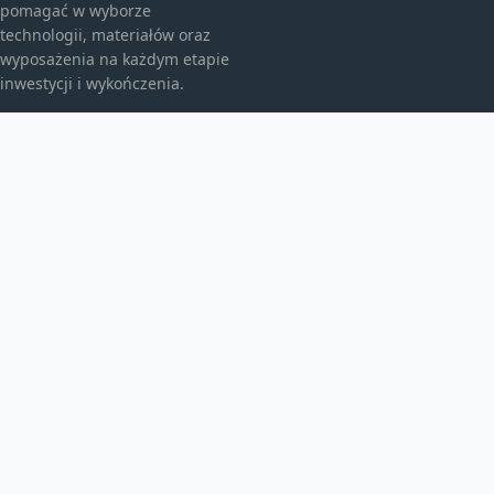
pomagać w wyborze
technologii, materiałów oraz
wyposażenia na każdym etapie
inwestycji i wykończenia.
KATEGORIE
Bez kategorii
budownictwo
Energia
TEMATY
Instalacje
inwestycje
Maszyny budowlane