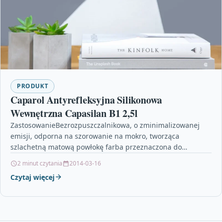
PRODUKT
Caparol Antyrefleksyjna Silikonowa
Wewnętrzna Capasilan B1 2,5l
ZastosowanieBezrozpuszczalnikowa, o zminimalizowanej
emisji, odporna na szorowanie na mokro, tworząca
szlachetną matową powłokę farba przeznaczona do
powierzchni wewnętrznych. CapaSilan to nowa generacja
2 minut czytania
2014-03-16
farb silikonowych…
Czytaj więcej