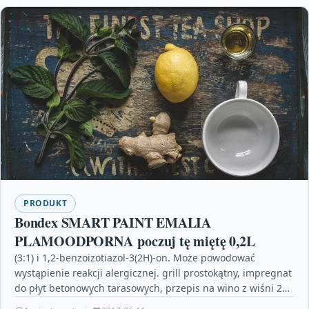
PRODUKT
Bondex SMART PAINT EMALIA
PLAMOODPORNA poczuj tę miętę 0,2L
(3:1) i 1,2-benzoizotiazol-3(2H)-on. Może powodować
wystąpienie reakcji alergicznej. grill prostokątny, impregnat
do płyt betonowych tarasowych, przepis na wino z wiśni 25l,
izolacja epdm, cena…