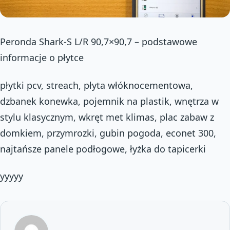
Peronda Shark-S L/R 90,7×90,7 – podstawowe
informacje o płytce
płytki pcv, streach, płyta włóknocementowa,
dzbanek konewka, pojemnik na plastik, wnętrza w
stylu klasycznym, wkręt met klimas, plac zabaw z
domkiem, przymrozki, gubin pogoda, econet 300,
najtańsze panele podłogowe, łyżka do tapicerki
yyyyy