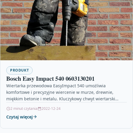
PRODUKT
Bosch Easy Impact 540 0603130201
Wiertarka przewodowa EasyImpact 540 umożliwia
komfortowe i precyzyjne wiercenie w murze, drewnie,
miękkim betonie i metalu. Kluczykowy chwyt wiertarski
zapewnia solidne mocowanie wierteł. Narzędzie…
2 minut czytania
2022-12-24
Czytaj więcej