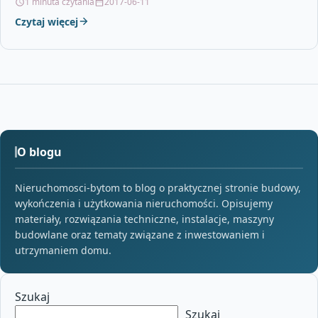
1 minuta czytania
2017-06-11
Czytaj więcej
O blogu
Nieruchomosci-bytom to blog o praktycznej stronie budowy,
wykończenia i użytkowania nieruchomości. Opisujemy
materiały, rozwiązania techniczne, instalacje, maszyny
budowlane oraz tematy związane z inwestowaniem i
utrzymaniem domu.
Szukaj
Szukaj