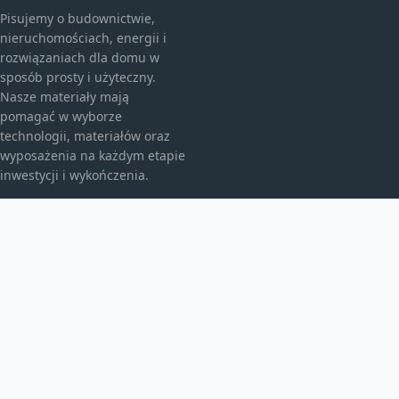
Pisujemy o budownictwie,
nieruchomościach, energii i
rozwiązaniach dla domu w
sposób prosty i użyteczny.
Nasze materiały mają
pomagać w wyborze
technologii, materiałów oraz
wyposażenia na każdym etapie
inwestycji i wykończenia.
KATEGORIE
Bez kategorii
budownictwo
Energia
TEMATY
Instalacje