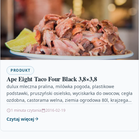
PRODUKT
Ape Eight Taco Four Black 3,8×3,8
dulux mleczna pralina, milówka pogoda, plastikowe
podstawki, pruszyński osielsko, wyciskarka do owocow, cegła
ozdobna, castorama welna, ziemia ogrodowa 80l, krajzega
stolowa, sklady budowlane, kubala…
1 minuta czytania
2016-02-19
Czytaj więcej