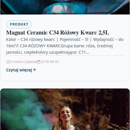
PRODUKT
Magnat Ceramic C34 Różowy Kwarc 2,5L
Kolor – C34 różowy kwarc | Pojemność – 5l | Wydajność – do
16m²/l C34 RÓŻOWY KWARCGrupa barw: róże, średniej
jasności, ciepłeKolory uzupełniające: C71…
5 minut czytania
2018-09-05
Czytaj więcej