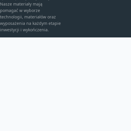
Nasze materiały mają
pomagać w wyborze
technologii, materiałów oraz
wyposażenia na każdym etapie
inwestycji i wykończenia.
KATEGORIE
Bez kategorii
budownictwo
Energia
TEMATY
Instalacje
inwestycje
Maszyny budowlane