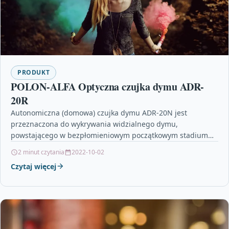
PRODUKT
POLON-ALFA Optyczna czujka dymu ADR-
20R
Autonomiczna (domowa) czujka dymu ADR-20N jest
przeznaczona do wykrywania widzialnego dymu,
powstającego w bezpłomieniowym początkowym stadium
pożaru, wtedy, gdy materiał zaczyna się tlić, a…
2 minut czytania
2022-10-02
Czytaj więcej