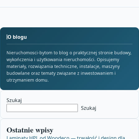
O blogu
Nieruchomosci-bytom to blog o praktycznej stronie budowy,
wykończenia i użytkowania nieruchomości. Opisujemy
materiały, rozwiązania techniczne, instalacje, maszyny
budowlane oraz tematy związane z inwestowaniem i
utrzymaniem domu.
Szukaj
Szukaj
Ostatnie wpisy
Laminaty HPL od Woodeco — trwałość i design dla