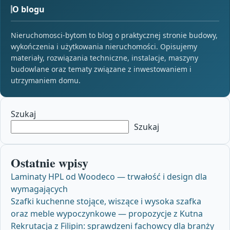
O blogu
Nieruchomosci-bytom to blog o praktycznej stronie budowy,
wykończenia i użytkowania nieruchomości. Opisujemy
materiały, rozwiązania techniczne, instalacje, maszyny
budowlane oraz tematy związane z inwestowaniem i
utrzymaniem domu.
Szukaj
Szukaj
Ostatnie wpisy
Laminaty HPL od Woodeco — trwałość i design dla
wymagających
Szafki kuchenne stojące, wiszące i wysoka szafka
oraz meble wypoczynkowe — propozycje z Kutna
Rekrutacja z Filipin: sprawdzeni fachowcy dla branży