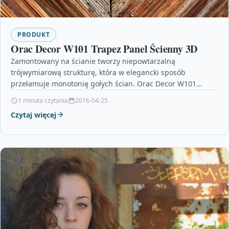
PRODUKT
Orac Decor W101 Trapez Panel Ścienny 3D
Zamontowany na ścianie tworzy niepowtarzalną
trójwymiarową strukturę, która w elegancki sposób
przełamuje monotonię gołych ścian. Orac Decor W101
Trapez Panel Ścienny 3DPanel ścienny 3D…
1 minuta czytania
2016-04-25
Czytaj więcej