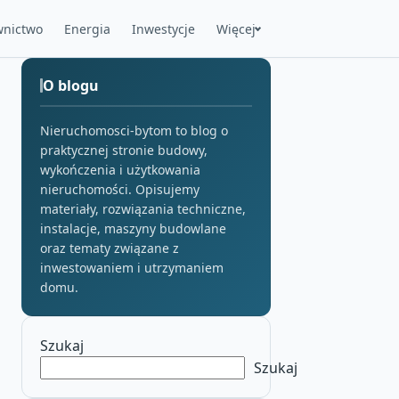
nictwo
Energia
Inwestycje
Więcej
O blogu
Nieruchomosci-bytom to blog o
praktycznej stronie budowy,
wykończenia i użytkowania
nieruchomości. Opisujemy
materiały, rozwiązania techniczne,
instalacje, maszyny budowlane
oraz tematy związane z
inwestowaniem i utrzymaniem
domu.
Szukaj
Szukaj