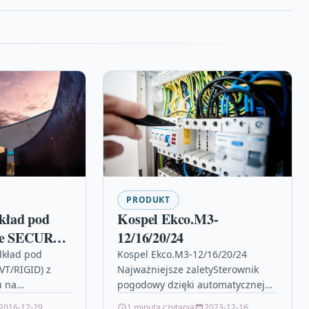
PRODUKT
ład pod
Kospel Ekco.M3-
owe SECURA
12/16/20/24
SMART
dkład pod
Kospel Ekco.M3-12/16/20/24
VT/RIGID) z
Najważniejsze zaletySterownik
 na
pogodowy dzięki automatycznej
osażony w
reakcji na zmiany temperatury
2016-12-29
1 minuta czytania
2023-12-16