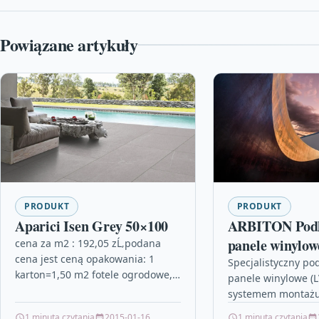
Powiązane artykuły
PRODUKT
PRODUKT
Aparici Isen Grey 50×100
ARBITON Podk
panele winyl
cena za m2 : 192,05 zĹ‚podana
cena jest ceną opakowania: 1
LVT CLICK 
Specjalistyczny po
karton=1,50 m2 fotele ogrodowe,
panele winylowe (L
nasiona ziół, ościeżnica
systemem montażu
renowacyjna, siplast, doniczka na
Click.Produkt wyp
1 minuta czytania
2015-01-16
1 minuta czytania