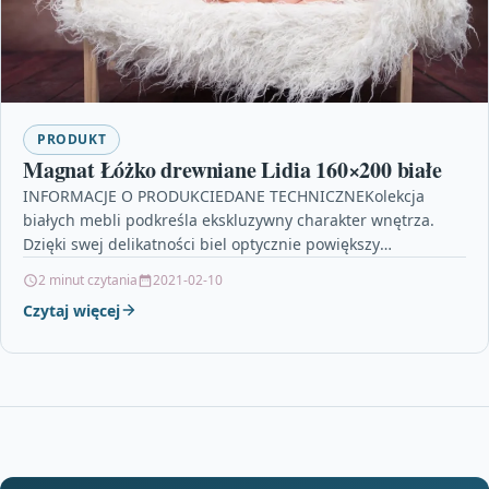
PRODUKT
Magnat Łóżko drewniane Lidia 160×200 białe
INFORMACJE O PRODUKCIEDANE TECHNICZNEKolekcja
białych mebli podkreśla ekskluzywny charakter wnętrza.
Dzięki swej delikatności biel optycznie powiększy
przestrzeń. Łóżko LIDIAwyprodukowane jest w całości z
2 minut czytania
2021-02-10
naturalnego…
Czytaj więcej