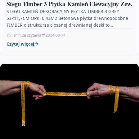
Stegu Timber 3 Płytka Kamień Elewacyjny Zew.
STEGU KAMIEŃ DEKORACYJNY PŁYTKA TIMBER 3 GREY
53×11,7CM OPK. 0,43M2 Betonowa płytka drewnopodobna
TIMBER o strukturze ciosanej drewnianej deski to
niekwestionowany hit nadchodzącego sezonu.…
1 minuta czytania
2024-08-14
Czytaj więcej