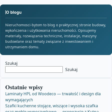
O blogu
Nieruchomosci-bytom to blog o praktycznej stronie budowy,
wykończenia i użytkowania nieruchomości. Opisujemy
materiały, rozwiązania techniczne, instalacje, maszyny
budowlane oraz tematy związane z inwestowaniem i
utrzymaniem domu.
Szukaj
Szukaj
Ostatnie wpisy
Laminaty HPL od Woodeco — trwałość i design dla
wymagających
Szafki kuchenne stojące, wiszące i wysoka szafka
oraz meble wypoczynkowe — propozycje z Kutna