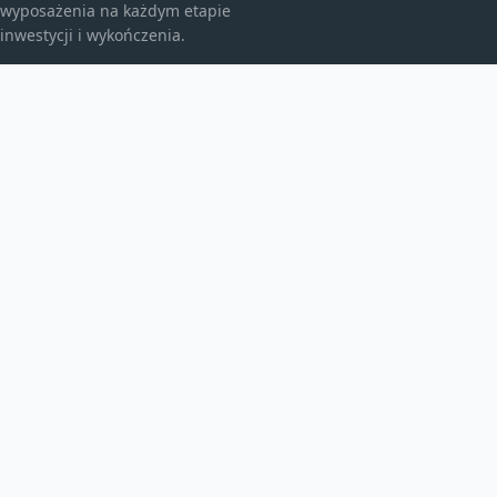
wyposażenia na każdym etapie
inwestycji i wykończenia.
KATEGORIE
Bez kategorii
budownictwo
Energia
TEMATY
Instalacje
inwestycje
Maszyny budowlane
WIĘCEJ
Produkt