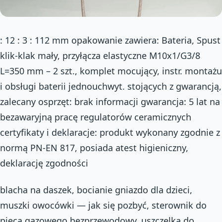
: 12 : 3 : 112 mm opakowanie zawiera: Bateria, Spust
klik-klak mały, przyłącza elastyczne M10x1/G3/8
L=350 mm – 2 szt., komplet mocujący, instr. montażu
i obsługi baterii jednouchwyt. stojących z gwarancją,
zalecany osprzęt: brak informacji gwarancja: 5 lat na
bezawaryjną pracę regulatorów ceramicznych
certyfikaty i deklaracje: produkt wykonany zgodnie z
normą PN-EN 817, posiada atest higieniczny,
deklarację zgodności
blacha na daszek, bocianie gniazdo dla dzieci,
muszki owocówki — jak się pozbyć, sterownik do
pieca gazowego bezprzewodowy, uszczelka do