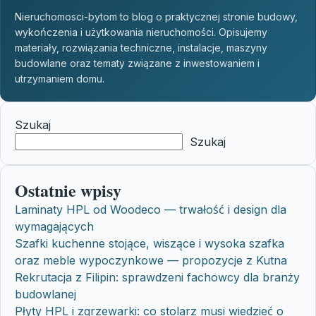
Nieruchomosci-bytom to blog o praktycznej stronie budowy,
wykończenia i użytkowania nieruchomości. Opisujemy
materiały, rozwiązania techniczne, instalacje, maszyny
budowlane oraz tematy związane z inwestowaniem i
utrzymaniem domu.
Szukaj
Szukaj
Ostatnie wpisy
Laminaty HPL od Woodeco — trwałość i design dla
wymagających
Szafki kuchenne stojące, wiszące i wysoka szafka
oraz meble wypoczynkowe — propozycje z Kutna
Rekrutacja z Filipin: sprawdzeni fachowcy dla branży
budowlanej
Płyty HPL i zgrzewarki: co stolarz musi wiedzieć o