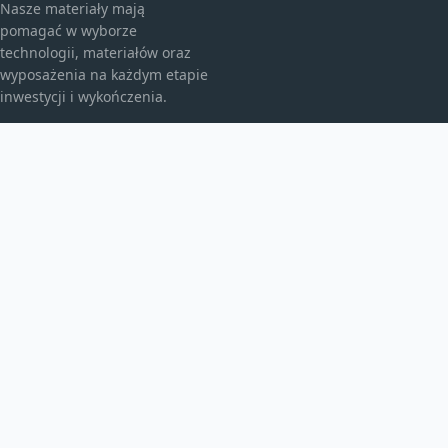
Nasze materiały mają
pomagać w wyborze
technologii, materiałów oraz
wyposażenia na każdym etapie
inwestycji i wykończenia.
KATEGORIE
Bez kategorii
budownictwo
Energia
TEMATY
Instalacje
inwestycje
Maszyny budowlane