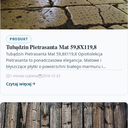
PRODUKT
Tubądzin Pietrasanta Mat 59,8X119,8
Tubądzin Pietrasanta Mat 59,8X119,8 OpisKolekcja
Pietrasanta to ponadczasowa elegancja. Matowe i
błyszczące płytki o powierzchni białego marmuru i
rektyfikowanych krawędziach, pozwolą nam na ułożenie…
1 minuta czytania
2016-12-23
Czytaj więcej