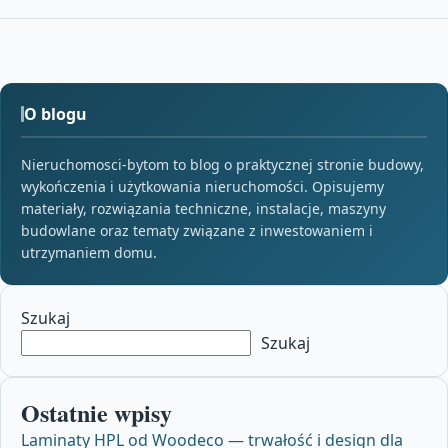
O blogu
Nieruchomosci-bytom to blog o praktycznej stronie budowy,
wykończenia i użytkowania nieruchomości. Opisujemy
materiały, rozwiązania techniczne, instalacje, maszyny
budowlane oraz tematy związane z inwestowaniem i
utrzymaniem domu.
Szukaj
Szukaj
Ostatnie wpisy
Laminaty HPL od Woodeco — trwałość i design dla