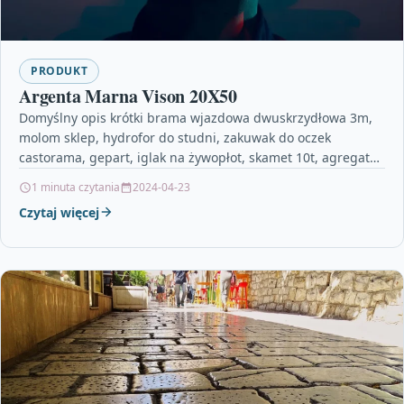
PRODUKT
Argenta Marna Vison 20X50
Domyślny opis krótki brama wjazdowa dwuskrzydłowa 3m,
molom sklep, hydrofor do studni, zakuwak do oczek
castorama, gepart, iglak na żywopłot, skamet 10t, agregat
malarski…
1 minuta czytania
2024-04-23
Czytaj więcej