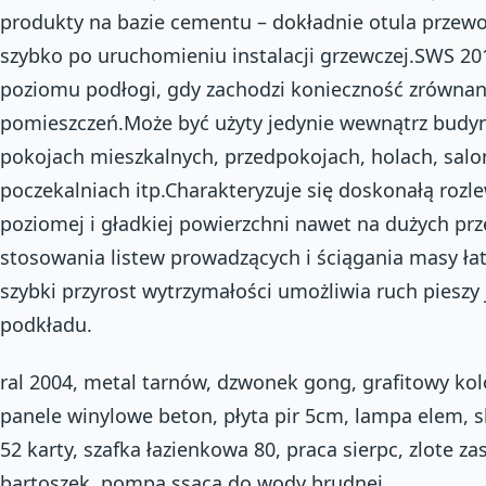
produkty na bazie cementu – dokładnie otula przew
szybko po uruchomieniu instalacji grzewczej.SWS 20
poziomu podłogi, gdy zachodzi konieczność zrówna
pomieszczeń.Może być użyty jedynie wewnątrz budy
pokojach mieszkalnych, przedpokojach, holach, salon
poczekalniach itp.Charakteryzuje się doskonałą rozl
poziomej i gładkiej powierzchni nawet na dużych prz
stosowania listew prowadzących i ściągania masy ła
szybki przyrost wytrzymałości umożliwia ruch pieszy
podkładu.
ral 2004, metal tarnów, dzwonek gong, grafitowy ko
panele winylowe beton, płyta pir 5cm, lampa elem, 
52 karty, szafka łazienkowa 80, praca sierpc, zlote za
bartoszek, pompa ssąca do wody brudnej