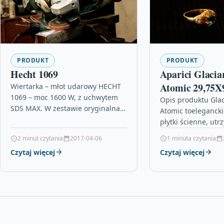
PRODUKT
PRODUKT
Hecht 1069
Aparici Glacia
Atomic 29,75X
Wiertarka – młot udarowy HECHT
1069 – moc 1600 W, z uchwytem
Opis produktu Glac
SDS MAX. W zestawie oryginalna
Atomic toelegancki
walizka transportowa oraz
płytki ścienne, ut
dodatkowe akcesoria.Funkcje
kolorze ciemnego z
2 minut czytania
2017-04-06
1 minuta czytania
urządzenia: wiercenie…
strukturalną powie
Czytaj więcej
Czytaj więcej
odzwierciedla deli
rozmieszczony na