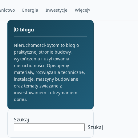
nictwo
Energia
Inwestycje
Więcej
O blogu
Nieruchomosci-bytom to blog o
praktycznej stronie budowy,
wykończenia i użytkowania
nieruchomości. Opisujemy
materiały, rozwiązania techniczne,
instalacje, maszyny budowlane
oraz tematy związane z
inwestowaniem i utrzymaniem
domu.
Szukaj
Szukaj