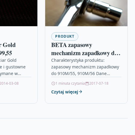
PRODUKT
r Gold
BETA zapasowy
99,55
mechanizm zapadkowy do
910M/55, 910M/56
iar Gold
Charakterystyka produktu:
e i gustowne
zapasowy mechanizm zapadkowy
BE910M/R55
rzymane w
do 910M/55, 910M/56 Dane
łota. Posiadają
techniczne: Rozmiary: 910M/55-
2014-03-08
1 minuta czytania
2017-07-18
rzchnię, która
910M/56 castorama wroclaw,
Czytaj więcej
katny wzór
parapety wewnętrzne marmur,
…
pvc plyta, kątownik z poziomicą, 5
2,…