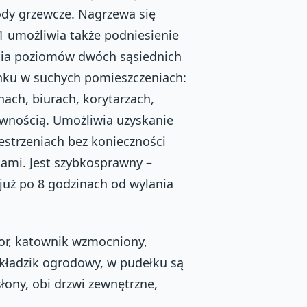
ody grzewcze. Nagrzewa się
1 umożliwia także podniesienie
nia poziomów dwóch sąsiednich
nku w suchych pomieszczeniach:
ach, biurach, korytarzach,
ewnością. Umożliwia uzyskanie
estrzeniach bez konieczności
tami. Jest szybkosprawny –
 już po 8 godzinach od wylania
lor, katownik wzmocniony,
składzik ogrodowy, w pudełku są
słony, obi drzwi zewnętrzne,