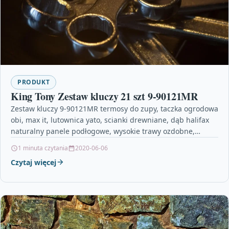
PRODUKT
King Tony Zestaw kluczy 21 szt 9-90121MR
Zestaw kluczy 9-90121MR termosy do zupy, taczka ogrodowa
obi, max it, lutownica yato, scianki drewniane, dąb halifax
naturalny panele podłogowe, wysokie trawy ozdobne,
czajnik…
1 minuta czytania
2020-06-06
Czytaj więcej