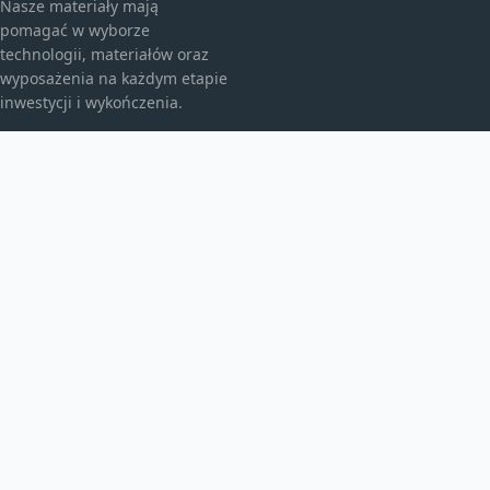
Nasze materiały mają
pomagać w wyborze
technologii, materiałów oraz
wyposażenia na każdym etapie
inwestycji i wykończenia.
KATEGORIE
Bez kategorii
budownictwo
Energia
TEMATY
Instalacje
inwestycje
Maszyny budowlane