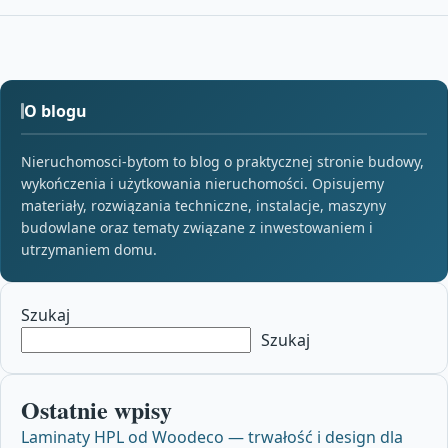
O blogu
Nieruchomosci-bytom to blog o praktycznej stronie budowy,
wykończenia i użytkowania nieruchomości. Opisujemy
materiały, rozwiązania techniczne, instalacje, maszyny
budowlane oraz tematy związane z inwestowaniem i
utrzymaniem domu.
Szukaj
Szukaj
Ostatnie wpisy
Laminaty HPL od Woodeco — trwałość i design dla