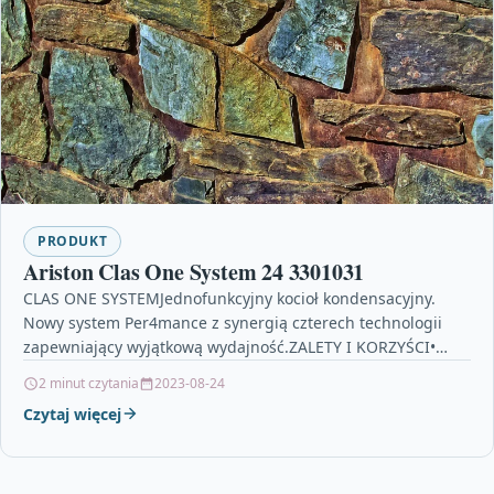
PRODUKT
Ariston Clas One System 24 3301031
CLAS ONE SYSTEMJednofunkcyjny kocioł kondensacyjny.
Nowy system Per4mance z synergią czterech technologii
zapewniający wyjątkową wydajność.ZALETY I KORZYŚCI•
Nowy wymiennik ciepła ze stali nierdzewnej XtraTech™…
2 minut czytania
2023-08-24
Czytaj więcej