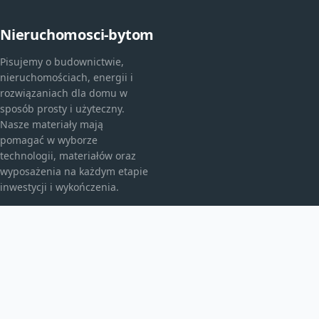
Nieruchomosci-bytom
Pisujemy o budownictwie,
nieruchomościach, energii i
rozwiązaniach dla domu w
sposób prosty i użyteczny.
Nasze materiały mają
pomagać w wyborze
technologii, materiałów oraz
wyposażenia na każdym etapie
inwestycji i wykończenia.
KATEGORIE
Bez kategorii
budownictwo
Energia