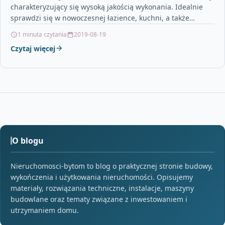
charakteryzujący się wysoką jakością wykonania. Idealnie
sprawdzi się w nowoczesnej łazience, kuchni, a także…
1 minuta czytania
2019-08-19
Czytaj więcej
O blogu
Nieruchomosci-bytom to blog o praktycznej stronie budowy,
wykończenia i użytkowania nieruchomości. Opisujemy
materiały, rozwiązania techniczne, instalacje, maszyny
budowlane oraz tematy związane z inwestowaniem i
utrzymaniem domu.