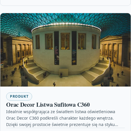
PRODUKT
Orac Decor Listwa Sufitowa C360
Idealnie współgrająca ze światłem listwa oświetleniowa
Orac Decor C360 podkreśli charakter każdego wnętrza.
Dzięki swojej prostocie świetnie prezentuje się na styku
ścian i sufitu…