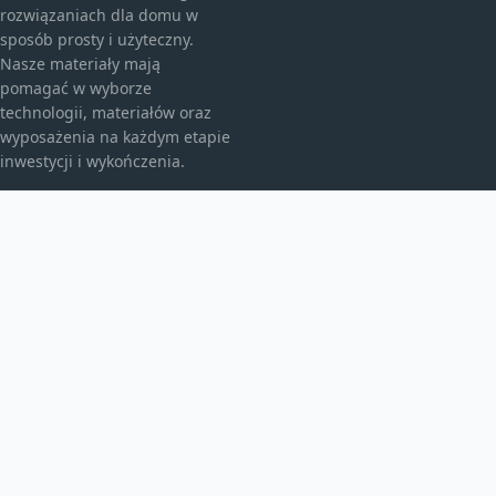
rozwiązaniach dla domu w
sposób prosty i użyteczny.
Nasze materiały mają
pomagać w wyborze
technologii, materiałów oraz
wyposażenia na każdym etapie
inwestycji i wykończenia.
KATEGORIE
Bez kategorii
budownictwo
Energia
TEMATY
Instalacje
inwestycje