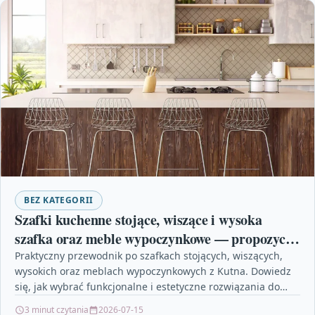
BEZ KATEGORII
Szafki kuchenne stojące, wiszące i wysoka
szafka oraz meble wypoczynkowe — propozycje
z Kutna
Praktyczny przewodnik po szafkach stojących, wiszących,
wysokich oraz meblach wypoczynkowych z Kutna. Dowiedz
się, jak wybrać funkcjonalne i estetyczne rozwiązania do
kuchni i salonu.…
3 minut czytania
2026-07-15